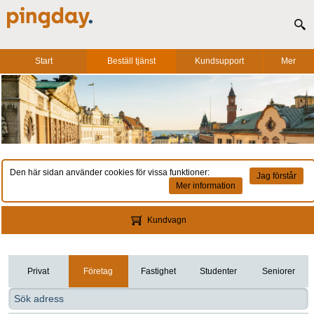
Start
Beställ tjänst
Kundsupport
Mer
Den här sidan använder cookies för vissa funktioner:
Jag förstår
Mer information
Kundvagn
Privat
Företag
Fastighet
Studenter
Seniorer