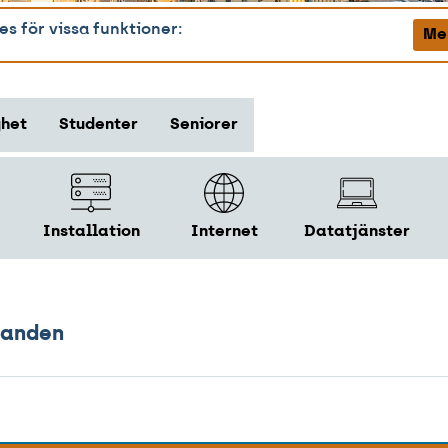
s för vissa funktioner:
Me
ghet
Studenter
Seniorer
Installation
Internet
Datatjänster
danden