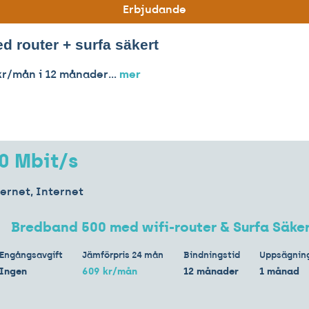
Erbjudande
d router + surfa säkert
r/mån i 12 månader...
mer
0 Mbit/s
ternet, Internet
:
Bredband 500 med wifi-router & Surfa Säker
Engångsavgift
Jämförpris 24 mån
Bindningstid
Uppsägning
Ingen
609 kr/mån
12 månader
1 månad