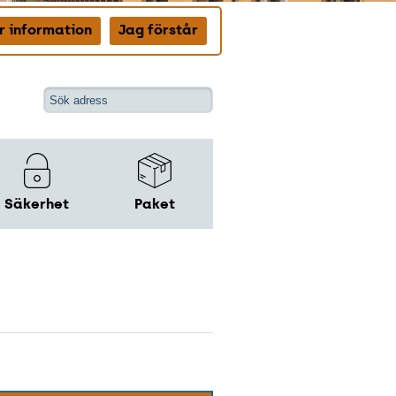
r information
Jag förstår
Säkerhet
Paket