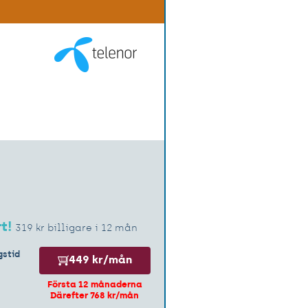
t!
319 kr billigare i 12 mån
stid
449 kr/mån
Första 12 månaderna
Därefter 768 kr/mån