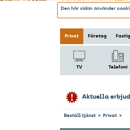
Den här sidan använder cookie
Privat
Företag
Fasti
TV
Telefoni
Aktuella erbju
Beställ tjänst
Privat