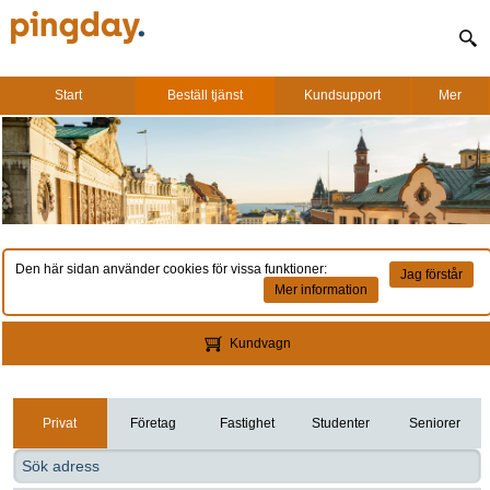
Start
Beställ tjänst
Kundsupport
Mer
Den här sidan använder cookies för vissa funktioner:
Jag förstår
Mer information
Kundvagn
Privat
Företag
Fastighet
Studenter
Seniorer