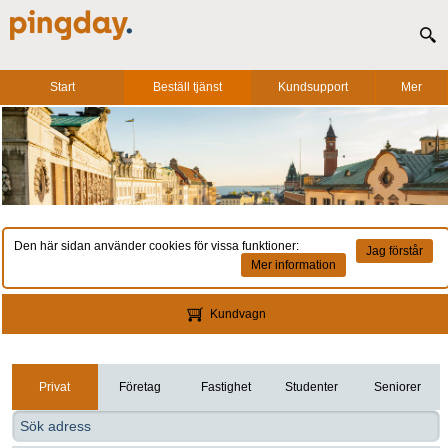
Start
Beställ tjänst
Kundsupport
Mer
Den här sidan använder cookies för vissa funktioner:
Jag förstår
Mer information
Kundvagn
Privat
Företag
Fastighet
Studenter
Seniorer