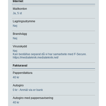
Internet
Mailkonton
Ja, 5 st
Lagringsutrymme
Nej
Brandvägg
Nej
Virusskydd
Nej
Kan beställas separat då vi har samarbete med F-Secure.
https://mediateknik.mediateknik.net/
Fakturaval
Pappersfaktura
40 kr
Autogiro
0 kr - Anmäl via er bank
Autogiro med pappersavisering
40 kr