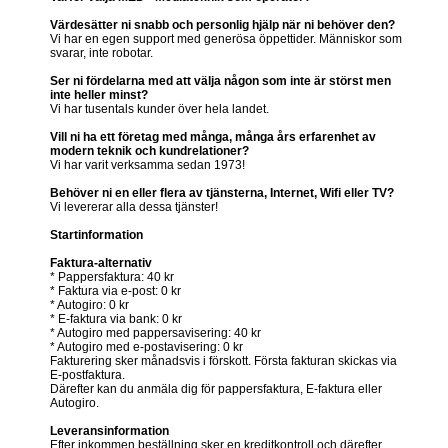
Värdesätter ni snabb och personlig hjälp när ni behöver den?
Vi har en egen support med generösa öppettider. Människor som
svarar, inte robotar.
Ser ni fördelarna med att välja någon som inte är störst men
inte heller minst?
Vi har tusentals kunder över hela landet.
Vill ni ha ett företag med många, många års erfarenhet av
modern teknik och kundrelationer?
Vi har varit verksamma sedan 1973!
Behöver ni en eller flera av tjänsterna, Internet, Wifi eller TV?
Vi levererar alla dessa tjänster!
Startinformation
Faktura-alternativ
* Pappersfaktura: 40 kr
* Faktura via e-post: 0 kr
* Autogiro: 0 kr
* E-faktura via bank: 0 kr
* Autogiro med pappersavisering: 40 kr
* Autogiro med e-postavisering: 0 kr
Fakturering sker månadsvis i förskott. Första fakturan skickas via
E-postfaktura.
Därefter kan du anmäla dig för pappersfaktura, E-faktura eller
Autogiro.
Leveransinformation
Efter inkommen beställning sker en kreditkontroll och därefter