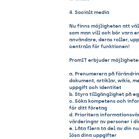
4. Socialt media
Nu finns möjligheten att väl
som man vill och bör vara e
användare, deras roller, upp
centrala för funktionen!
PromIT erbjuder möjligheten 
a. Prenumerera på förändring
dokument, artiklar, wikis, m
uppgift och identitet
b. Styra tillgänglighet på e
c. Söka kompetens och inf
för ditt företag
d. Prioritera informationsv
värderingar av personer i d
e. Låta flera ta del av din n
lösa dina uppgifter