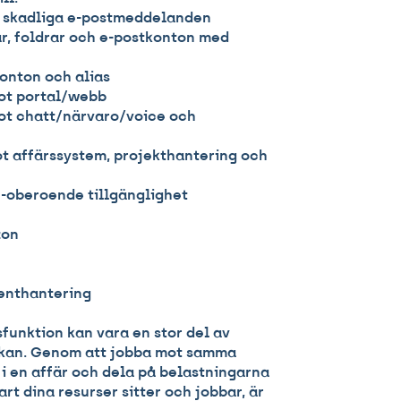
ot skadliga e-postmeddelanden
ar, foldrar och e-postkonton med
onton och alias
mot portal/webb
mot chatt/närvaro/voice och
mot affärssystem, projekthantering och
ce-oberoende tillgänglighet
zon
enthantering
unktion kan vara en stor del av
erkan. Genom att jobba mot samma
 i en affär och dela på belastningarna
art dina resurser sitter och jobbar, är