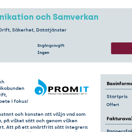
ikation och Samverkan
Drift, Säkerhet, Datatjänster
Engångsavgift
Ingen
ch
Basinform
nikobunden
ift,
Startpris
ete i fokus!
Offert
stant och konsten att välja vad som
Fakturava
, på vilket sätt och genom vilken
t. Att på ett smärtfritt sätt integrera
Pappersfa