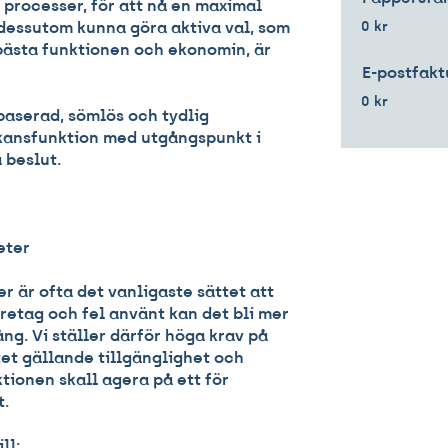
 processer, för att nå en maximal
0 kr
tt dessutom kunna göra aktiva val, som
 bästa funktionen och ekonomin, är
E-postfakt
0 kr
baserad, sömlös och tydlig
ansfunktion med utgångspunkt i
 beslut.
eter
er är ofta det vanligaste sättet att
etag och fel använt kan det bli mer
ång. Vi ställer därför höga krav på
tet gällande tillgänglighet och
tionen skall agera på ett för
t.
ll: