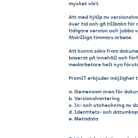
mycket värt.
Att med hjälp av versionsha
över tid och gå tillbaka för 
tidigare version och jobba v
åtskilliga timmars arbete.
Att kunna söka fram dokume
baserat på innehåll och för
medarbetare helt nya föruts
PromIT erbjuder möjlighet ti
a. Gemensam area för doku
b. Versionshantering
c. In- och utcheckning av d
d. Identitets- och datumkopp
e. Metadata