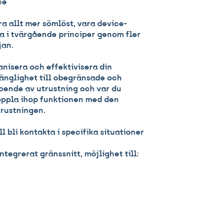
ce
 allt mer sömlöst, vara device-
i tvärgående principer genom fler
jan.
anisera och effektivisera din
änglighet till obegränsade och
oende av utrustning och var du
oppla ihop funktionen med den
trustningen.
l bli kontakta i specifika situationer
ntegrerat gränssnitt, möjlighet till: