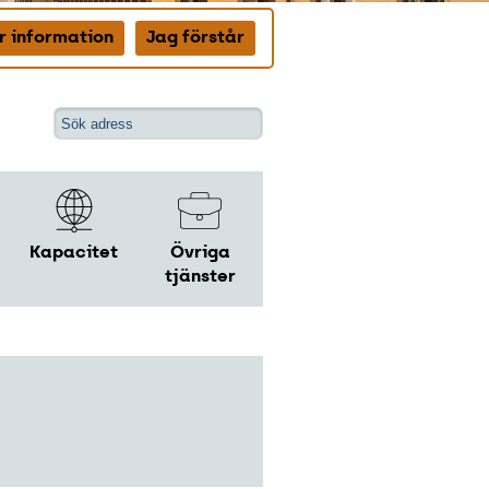
r information
Jag förstår
Kapacitet
Övriga
tjänster