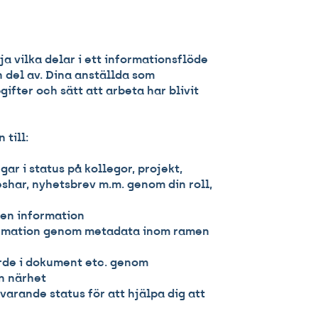
ja vilka delar i ett informationsflöde
n del av. Dina anställda som
gifter och sätt att arbeta har blivit
till:
ar i status på kollegor, projekt,
eshar, nyhetsbrev m.m. genom din roll,
gen information
ormation genom metadata inom ramen
ärde i dokument etc. genom
in närhet
uvarande status för att hjälpa dig att