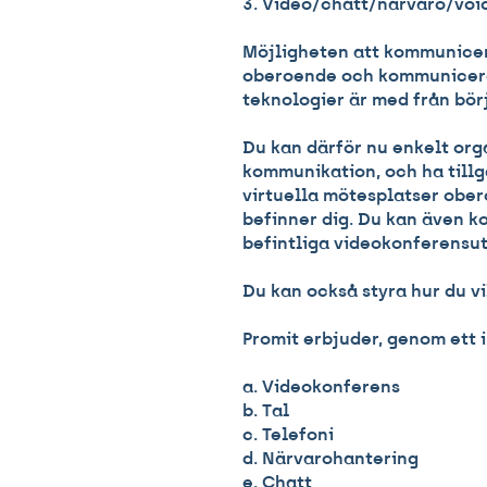
3. Video/chatt/närvaro/voi
Möjligheten att kommunicera
oberoende och kommunicera 
teknologier är med från bör
Du kan därför nu enkelt org
kommunikation, och ha tillg
virtuella mötesplatser ober
befinner dig. Du kan även k
befintliga videokonferensu
Du kan också styra hur du vil
Promit erbjuder, genom ett i
a. Videokonferens
b. Tal
c. Telefoni
d. Närvarohantering
e. Chatt