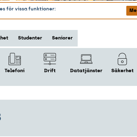
s för vissa funktioner:
Me
ghet
Studenter
Seniorer
Telefoni
Drift
Datatjänster
Säkerhet
B