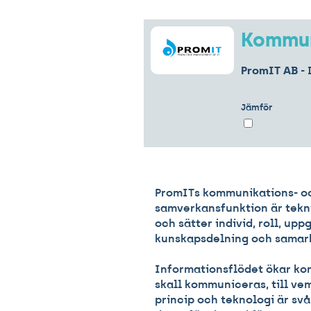
Kommun
PromIT AB
- 
Jämför
PromITs kommunikations- o
samverkansfunktion är tek
och sätter individ, roll, uppg
kunskapsdelning och samarb
Informationsflödet ökar kon
skall kommuniceras, till vem
princip och teknologi är svår