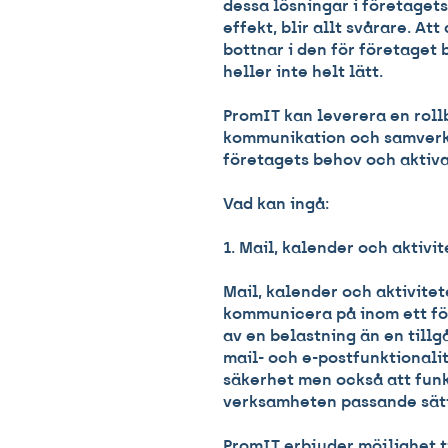
dessa lösningar i företagets
effekt, blir allt svårare. A
bottnar i den för företaget
heller inte helt lätt.
PromIT kan leverera en roll
kommunikation och samverk
företagets behov och aktiva
Vad kan ingå:
1. Mail, kalender och aktivit
Mail, kalender och aktivitet
kommunicera på inom ett för
av en belastning än en tillg
mail- och e-postfunktionali
säkerhet men också att funk
verksamheten passande sät
PromIT erbjuder möjlighet ti