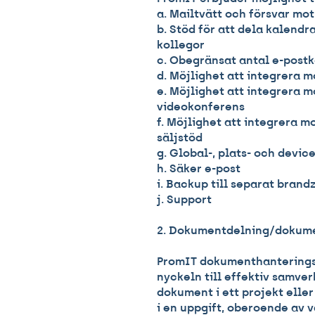
a. Mailtvätt och försvar m
b. Stöd för att dela kalendr
kollegor
c. Obegränsat antal e-postk
d. Möjlighet att integrera 
e. Möjlighet att integrera 
videokonferens
f. Möjlighet att integrera 
säljstöd
g. Global-, plats- och devi
h. Säker e-post
i. Backup till separat brand
j. Support
2. Dokumentdelning/dokum
PromIT dokumenthanteringsf
nyckeln till effektiv samv
dokument i ett projekt eller
i en uppgift, oberoende av v