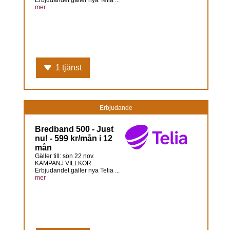
mer
1 tjänst
Erbjudande
Bredband 500 - Just
nu! - 599 kr/mån i 12
mån
Gäller till: sön 22 nov.
KAMPANJ VILLKOR
Erbjudandet gäller nya Telia ...
mer