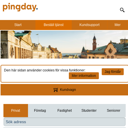
Start
Beställ tjänst
Kundsupport
Mer
Den här sidan använder cookies för vissa funktioner:
Jag förstår
Mer information
Kundvagn
Privat
Företag
Fastighet
Studenter
Seniorer