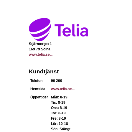
Stjärntorget 1
169 79 Solna
www.telia.se...
Kundtjänst
Telefon
90 200
Hemsida
www.telia.se...
Öppettider
Mån: 8-19
Tis: 8-19
Ons: 8-19
Tor: 8-19
Fre: 8-19
Lör: 10-18
Sön: Stängt