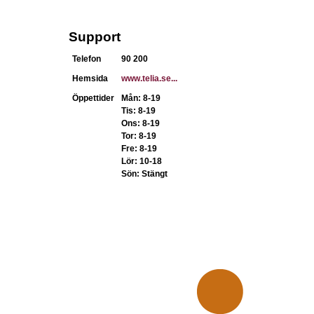
Support
Telefon
90 200
Hemsida
www.telia.se...
Öppettider
Mån: 8-19
Tis: 8-19
Ons: 8-19
Tor: 8-19
Fre: 8-19
Lör: 10-18
Sön: Stängt